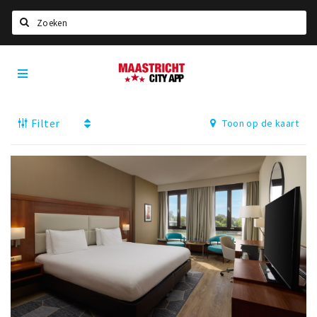
Zoeken
Maastricht
Home
City
App
Agenda
Filter
Toon op de kaart
Deals
Party pics
Nieuws, interviews & blogs
Eten
Drinken
Slapen
Recreatief
Winkels