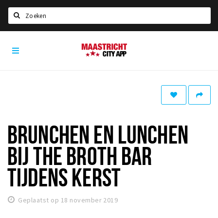
Zoeken
Maastricht
Home
City
App
Agenda
Deals
Party pics
Nieuws, interviews & blogs
BRUNCHEN EN LUNCHEN
Eten
BIJ THE BROTH BAR
Drinken
TIJDENS KERST
Slapen
Recreatief
Geplaatst op 18 november 2019
Winkels