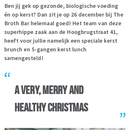
Ben jij gek op gezonde, biologische voeding
Winkelgebieden
én op kerst? Dan zit je op 26 december bij The
Parkeren
Broth Bar helemaal goed! Het team van deze
superhippe zaak aan de Hoogbrugstraat 41,
Bezienswaardigheden
heeft voor jullie namelijk een speciale kerst
Musea, theaters & podia
brunch en 5-gangen kerst lunch
Uitjes & activiteiten
samengesteld!
Toeristische routes
Natuurgebieden
Baroniepoorten
A VERY, MERRY AND
Sport
Andere City Apps
HEALTHY CHRISTMAS
Inloggen