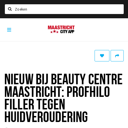
Zoeken
Maastricht
Home
City
App
Agenda
Deals
Party pics
Nieuws, interviews & blogs
NIEUW BIJ BEAUTY CENTRE
Eten
MAASTRICHT: PROFHILO
Drinken
FILLER TEGEN
Slapen
HUIDVEROUDERING
Recreatief
Winkels