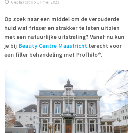
Geplaatst op 17 mei 2021
Winkelgebieden
Parkeren
Op zoek naar een middel om de verouderde
huid wat frisser en strakker te laten uitzien
Bezienswaardigheden
met een natuurlijke uitstraling? Vanaf nu kun
Musea, theaters & podia
je bij
Beauty Centre Maastricht
terecht voor
Uitjes & activiteiten
een filler behandeling met Profhilo®.
Toeristische routes
Natuurgebieden
Baroniepoorten
Sport
Andere City Apps
Inloggen