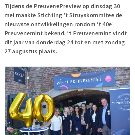
Tijdens de PreuvenePreview op dinsdag 30
Winkelgebieden
mei maakte Stichting ’t Struyskommitee de
Parkeren
nieuwste ontwikkelingen rondom ‘t 40e
Preuvenemint bekend. ‘t Preuvenemint vindt
Bezienswaardigheden
dit jaar van donderdag 24 tot en met zondag
Musea, theaters & podia
27 augustus plaats.
Uitjes & activiteiten
Toeristische routes
Natuurgebieden
Baroniepoorten
Sport
Andere City Apps
Inloggen