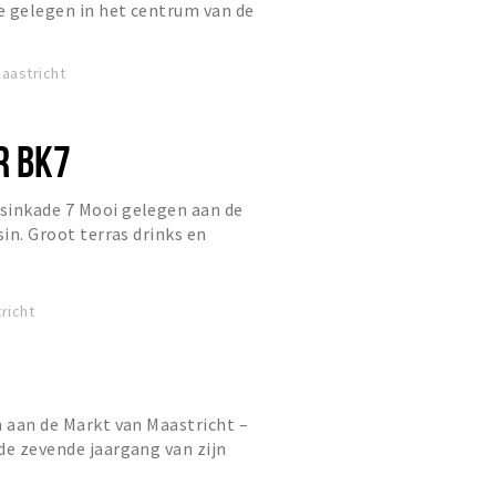
e gelegen in het centrum van de
aastricht aan de oever van de...
aastricht
R BK7
sinkade 7 Mooi gelegen aan de
sin. Groot terras drinks en
 partijen, proeverijen en rec...
richt
n aan de Markt van Maastricht –
de zevende jaargang van zijn
iddels niet meer weg te denke...