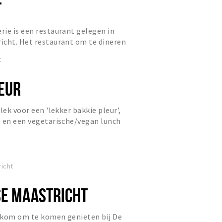
T
ie is een restaurant gelegen in
icht. Het restaurant om te dineren
ouch.
t
EUR
lek voor een 'lekker bakkie pleur',
e en een vegetarische/vegan lunch
el aan de Sint Piet...
icht
SE MAASTRICHT
lkom om te komen genieten bij De