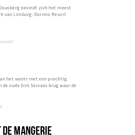
Dousberg bevindt zich het meest
rk van Limburg: Dormio Resort
lkomen je hier graag met onze...
stricht
aan het water met een prachtig
en de oude Sint Servaas brug waar de
amenkomt met luxe en com...
ht
 DE MANGERIE