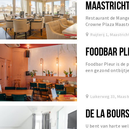
MAASTRICH
Restaurant de Manger
Crowne Plaza Maastr
met een Limburgse t
Ruijterij 1, Maastrich
FOODBAR PL
Foodbar Pleur is de p
een gezond ontbijtj
of een afterwork borr
Luikerweg 33, Maastr
DE LA BOUR
U bent van harte we