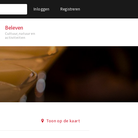
Inloggen
Registreren
Beleven
Cultuur, natuur en
activiteiten
Toon op de kaart