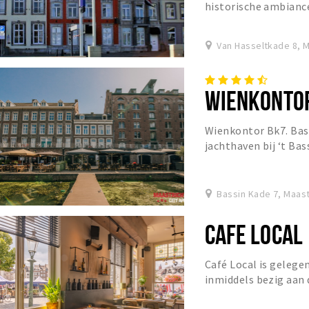
historische ambianc
bourgondische stad M
Van Hasseltkade 8, M
WIENKONTO
Wienkontor Bk7. Bas
jachthaven bij ‘t Bas
fingerfoods. Ook voor
Bassin Kade 7, Maast
CAFE LOCAL
Café Local is gelege
inmiddels bezig aan 
bestaan – is een inm