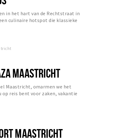
n in het hart van de Rechtstraat in
een culinaire hotspot die klassieke
eke, verrassende...
tricht
ZA MAASTRICHT
tel Maastricht, omarmen we het
u op reis bent voor zaken, vakantie
 wij verbinden u met d...
ORT MAASTRICHT