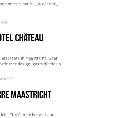
ng entrepreneurial, academic,
ghtlife destination.
richt
OTEL CHÂTEAU
ngsplaats in Maastricht, waar
rdt met design, gastvrijheid en
jaarsstudenten van de HMSM.
astricht
RRÉ MAASTRICHT
icht City Centre is met haar