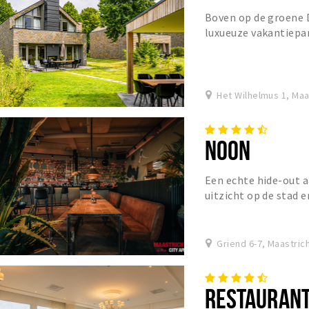
Boven op de groene 
luxueuze vakantiepa
Maastricht. We verwe
Het Wilhelmus 1, Maa
NOON
Een echte hide-out 
uitzicht op de stad 
‘young creatives’ s
Griend 6-7, Maastric
RESTAURANT