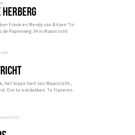
en
E HERBERG
ben Frank en Mendy van Bilsen “In
p de Papenweg 34 in Maastricht
metamorfose van café de Boo...
icht
RICHT
k, het hippe hart van Maastricht,
nd. Om te ontdekken. Te flaneren.
n te delen. Je voelt...
 Maastricht
OS