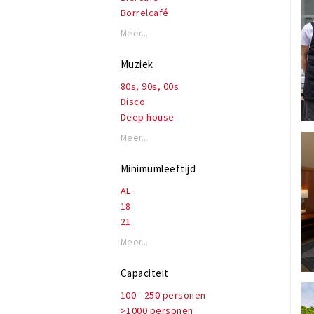
Borrelcafé
Bruincafé
Meer...
Club
Eetcafé
Muziek
Evenementenlocatie
80s, 90s, 00s
Feestcafé
Disco
Podium
Deep house
Wijnbar
House, electro, techno
Meer...
Jazz, blues
Latin
Minimumleeftijd
Live muziek
AL
Lounge
18
Rock, alternatief
21
Rnb, hiphop, rap
Soul
Meer...
Ambient
Capaciteit
100 - 250 personen
>1000 personen