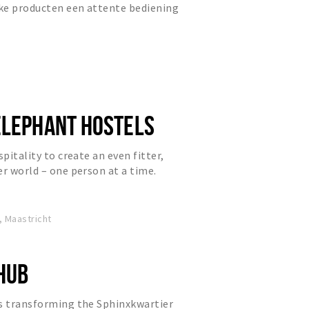
jke producten een attente bediening
heid!
ELEPHANT HOSTELS
spitality to create an even fitter,
er world – one person at a time.
ing.
, Maastricht
 HUB
is transforming the Sphinxkwartier