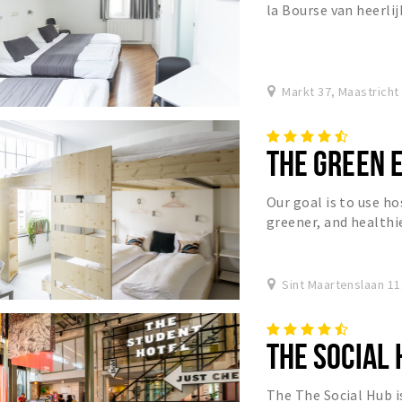
la Bourse van heerli
en een boel gezellig
Markt 37, Maastricht
THE GREEN 
Our goal is to use ho
greener, and healthi
Common sense of be
Sint Maartenslaan 11
THE SOCIAL
The The Social Hub 