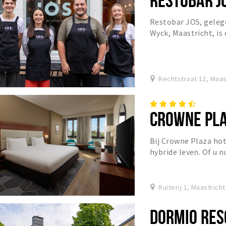
Restobar JOS, gelege
Wyck, Maastricht, is 
gerechten op een uni
Rechtstraat 12, Maas
CROWNE PLA
Bij Crowne Plaza ho
hybride leven. Of u n
of een mix van beide,
Ruiterij 1, Maastricht
DORMIO RES