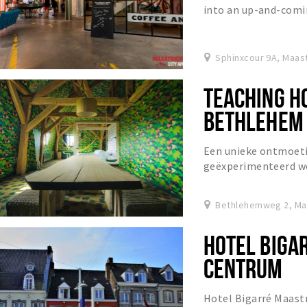
into an up-and-comi
cultural, arts and ni
Sphinxcour 9A, Maast
TEACHING H
BETHLEHEM
Een unieke ontmoeti
geëxperimenteerd wo
creativiteit door 1e
Bethlehemweg 2, Ma
HOTEL BIGA
CENTRUM
Hotel Bigarré Maastr