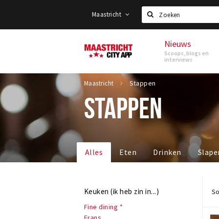
Maastricht
Zoeken
Nieuws
Maastricht
Scoops, blogs en
interviews
Maastricht
Stappen
STAPPEN
Alles
Eten
Drinken
Slape
Keuken (ik heb zin in...)
So
Fine dining *
Frans