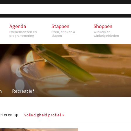
Agenda
Stappen
Shoppen
Evenementen en
Eten, drinken &
Winkels en
programmering
slapen
winkelgebieden
n
Recreatief
rteren op
Volledigheid profiel