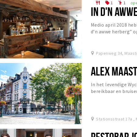
1
1
op
restaurant
local_offer
emoji_people
IN D'N AWW
Medio april 2018 heb
d’n awwe herberg” o
overgenomen. Na de 
Papenweg 34, Maastr
ALEX MAAST
In het levendige Wyc
bereikbaar en bruise
Te proeven en schatte
Stationsstraat 17a ,
RESTOBAR J