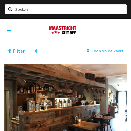
Zoeken
Maastricht
Home
City
App
Agenda
Filter
Toon op de kaart
Deals
Party pics
Nieuws, interviews & blogs
Eten
Drinken
Slapen
Recreatief
Winkels