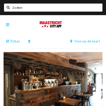
Zoeken
Maastricht
Home
City
App
Agenda
Filter
Toon op de kaart
Deals
Party pics
Nieuws, interviews & blogs
Eten
Drinken
Slapen
Recreatief
Winkels