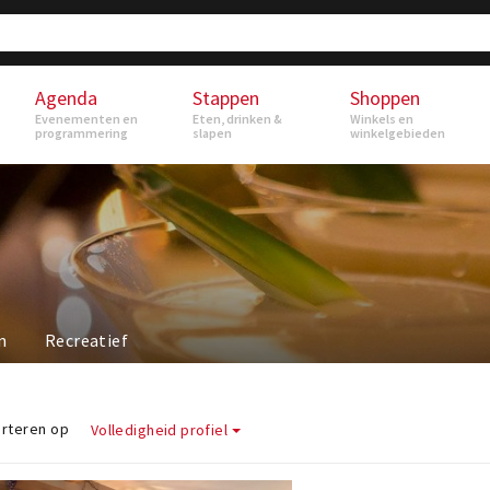
Agenda
Stappen
Shoppen
Evenementen en
Eten, drinken &
Winkels en
programmering
slapen
winkelgebieden
n
Recreatief
rteren op
Volledigheid profiel