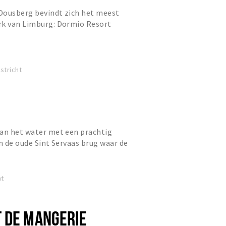
Dousberg bevindt zich het meest
rk van Limburg: Dormio Resort
lkomen je hier graag met onze...
stricht
aan het water met een prachtig
en de oude Sint Servaas brug waar de
amenkomt met luxe en com...
ht
 DE MANGERIE