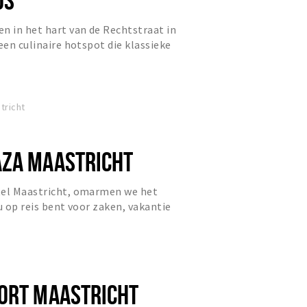
n in het hart van de Rechtstraat in
een culinaire hotspot die klassieke
eke, verrassende...
tricht
ZA MAASTRICHT
tel Maastricht, omarmen we het
u op reis bent voor zaken, vakantie
 wij verbinden u met d...
ORT MAASTRICHT