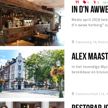
1
1
op
restaurant
local_offer
emoji_people
IN D'N AWW
Medio april 2018 heb
d’n awwe herberg” o
overgenomen. Na de 
Papenweg 34, Maastr
ALEX MAAST
In het levendige Wyc
bereikbaar en bruise
Te proeven en schatte
Stationsstraat 17a ,
RESTOBAR J