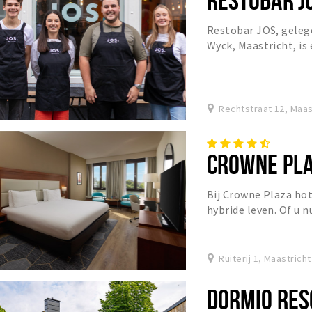
Restobar JOS, gelege
Wyck, Maastricht, is 
gerechten op een uni
Rechtstraat 12, Maas
CROWNE PLA
Bij Crowne Plaza ho
hybride leven. Of u n
of een mix van beide,
Ruiterij 1, Maastricht
DORMIO RES