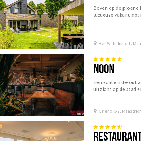
Boven op de groene 
luxueuze vakantiepa
Maastricht. We verwe
Het Wilhelmus 1, Maa
NOON
Een echte hide-out 
uitzicht op de stad 
‘young creatives’ s
Griend 6-7, Maastric
RESTAURANT