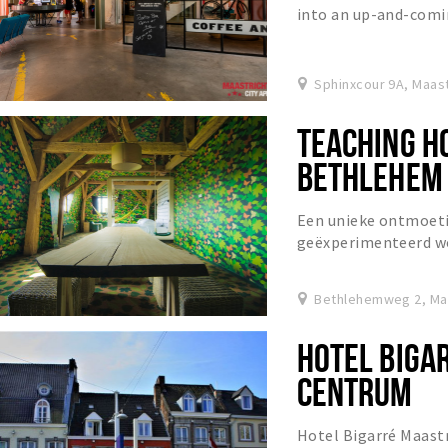
into an up-and-comi
cultural, arts and ni
Sphinxcour 9A, Maast
TEACHING H
BETHLEHEM
Een unieke ontmoeti
geëxperimenteerd wo
creativiteit door 1e
Bethlehemweg 2, Ma
HOTEL BIGA
CENTRUM
Hotel Bigarré Maastr