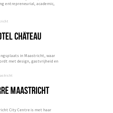
ng entrepreneurial, academic,
ghtlife destination.
richt
OTEL CHÂTEAU
ngsplaats in Maastricht, waar
rdt met design, gastvrijheid en
jaarsstudenten van de HMSM.
astricht
RRÉ MAASTRICHT
icht City Centre is met haar