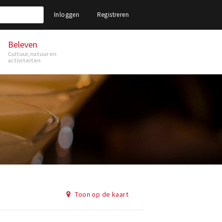
Inloggen
Registreren
Beleven
Cultuur, natuur en
activiteiten
Toon op de kaart