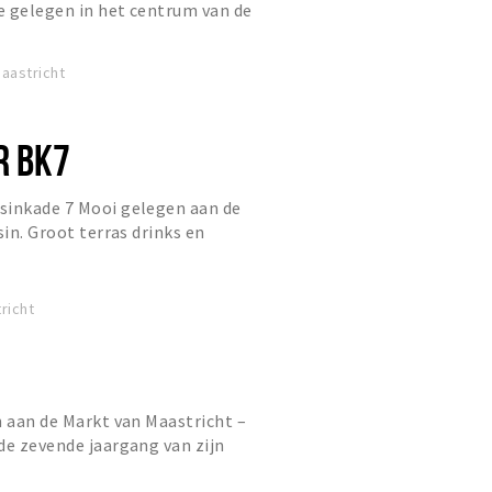
e gelegen in het centrum van de
aastricht aan de oever van de...
aastricht
R BK7
sinkade 7 Mooi gelegen aan de
sin. Groot terras drinks en
 partijen, proeverijen en rec...
richt
n aan de Markt van Maastricht –
de zevende jaargang van zijn
iddels niet meer weg te denke...