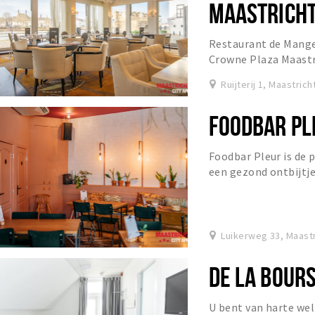
MAASTRICH
Restaurant de Manger
Crowne Plaza Maastr
met een Limburgse t
Ruijterij 1, Maastrich
FOODBAR PL
Foodbar Pleur is de p
een gezond ontbijtj
of een afterwork borr
Luikerweg 33, Maastr
DE LA BOUR
U bent van harte we