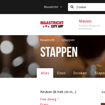
Maastricht
Zoeken
Nieuws
Maastricht
Scoops, blogs en
interviews
Maastricht
Stappen
STAPPEN
Alles
Eten
Drinken
Slape
Keuken (ik heb zin in...)
So
Fine dining *
Frans