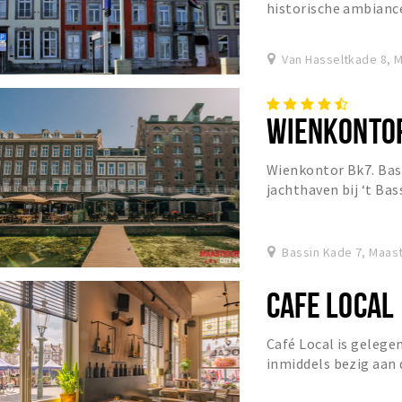
historische ambianc
bourgondische stad M
Van Hasseltkade 8, M
WIENKONTO
Wienkontor Bk7. Bas
jachthaven bij ‘t Bas
fingerfoods. Ook voor
Bassin Kade 7, Maast
CAFE LOCAL
Café Local is gelege
inmiddels bezig aan 
bestaan – is een inm