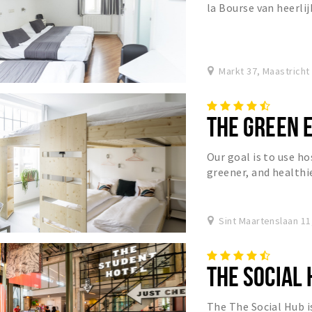
la Bourse van heerli
en een boel gezellig
Markt 37, Maastricht
THE GREEN 
Our goal is to use ho
greener, and healthi
Common sense of be
Sint Maartenslaan 11
THE SOCIAL
The The Social Hub 