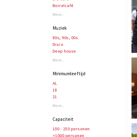
Borrelcafé
Bruincafé
Meer...
Club
Eetcafé
Muziek
Evenementenlocatie
80s, 90s, 00s
Feestcafé
Disco
Podium
Deep house
Wijnbar
House, electro, techno
Meer...
Jazz, blues
Latin
Minimumleeftijd
Live muziek
AL
Lounge
18
Rock, alternatief
21
Rnb, hiphop, rap
Soul
Meer...
Ambient
Capaciteit
100 - 250 personen
>1000 personen