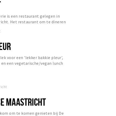
T
ie is een restaurant gelegen in
icht. Het restaurant om te dineren
ouch.
t
EUR
lek voor een 'lekker bakkie pleur',
e en een vegetarische/vegan lunch
el aan de Sint Piet...
icht
SE MAASTRICHT
lkom om te komen genieten bij De