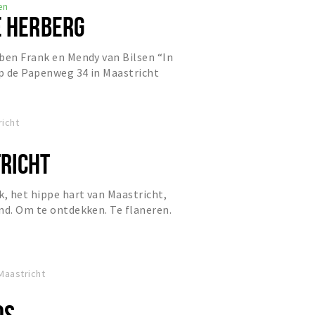
en
E HERBERG
ben Frank en Mendy van Bilsen “In
p de Papenweg 34 in Maastricht
metamorfose van café de Boo...
icht
RICHT
k, het hippe hart van Maastricht,
nd. Om te ontdekken. Te flaneren.
n te delen. Je voelt...
 Maastricht
OS