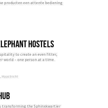
jke producten een attente bediening
heid!
ELEPHANT HOSTELS
spitality to create an even fitter,
er world – one person at a time.
ing.
, Maastricht
 HUB
is transforming the Sphinxkwartier