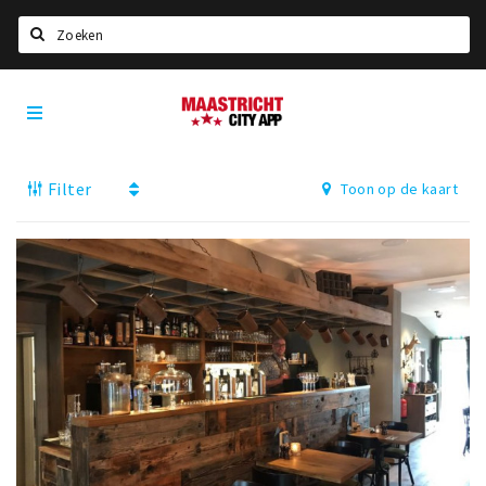
Zoeken
Maastricht
Home
City
App
Agenda
Filter
Toon op de kaart
Deals
Party pics
Nieuws, interviews & blogs
Eten
Drinken
Slapen
Recreatief
Winkels