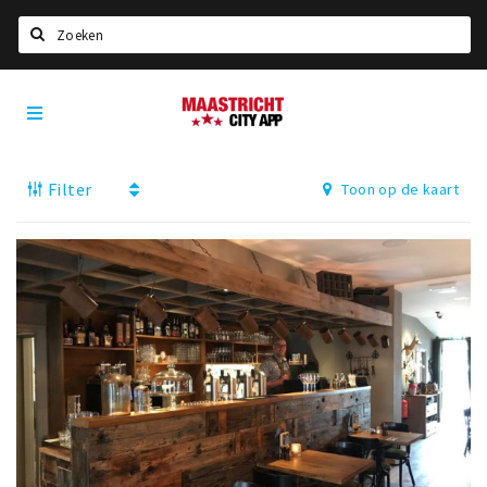
Zoeken
Maastricht
Home
City
App
Agenda
Filter
Toon op de kaart
Deals
Party pics
Nieuws, interviews & blogs
Eten
Drinken
Slapen
Recreatief
Winkels