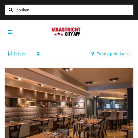
Zoeken
Maastricht
Home
City
App
Agenda
Filter
Toon op de kaart
Deals
Party pics
Nieuws, interviews & blogs
Eten
Drinken
Slapen
Recreatief
Winkels