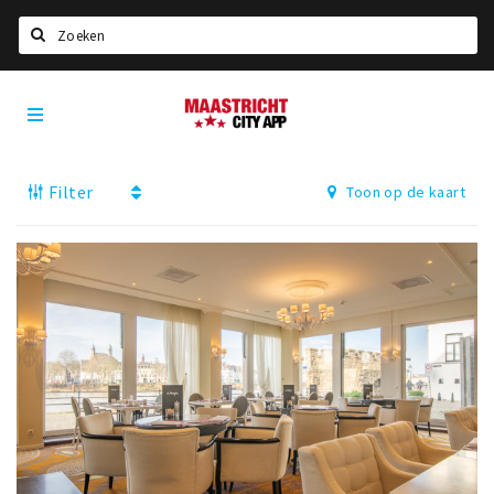
Zoeken
Maastricht
Home
City
App
Agenda
Filter
Toon op de kaart
Deals
Party pics
Nieuws, interviews & blogs
Eten
Drinken
Slapen
Recreatief
Winkels