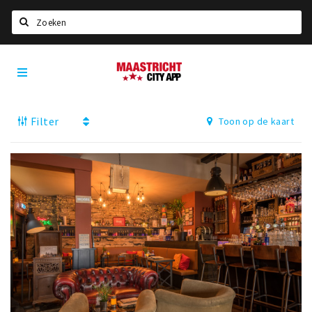
Zoeken
Maastricht
Home
City
App
Agenda
Filter
Toon op de kaart
Deals
Party pics
Nieuws, interviews & blogs
Eten
Drinken
Slapen
Recreatief
Winkels