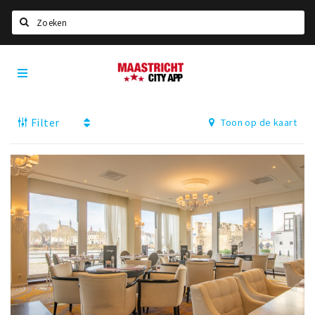
Zoeken
Maastricht
Home
City
App
Agenda
Filter
Toon op de kaart
Deals
Party pics
Nieuws, interviews & blogs
Eten
Drinken
Slapen
Recreatief
Winkels