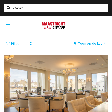
Zoeken
Maastricht
Home
City
App
Agenda
Filter
Toon op de kaart
Deals
Party pics
Nieuws, interviews & blogs
Eten
Drinken
Slapen
Recreatief
Winkels