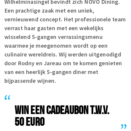
Wilhelminasingel bevindt zich NOVO Dining.
Winkelgebieden
Een prachtige zaak met een uniek,
Parkeren
vernieuwend concept. Het professionele team
verrast haar gasten met een wekelijks
Bezienswaardigheden
wisselend 5-gangen verrassingsmenu
Musea, theaters & podia
waarmee je meegenomen wordt op een
Uitjes & activiteiten
culinaire wereldreis. Wij werden uitgenodigd
Toeristische routes
door Rodny en Jareau om te komen genieten
Natuurgebieden
van een heerlijk 5-gangen diner met
Baroniepoorten
bijpassende wijnen.
Sport
Andere City Apps
WIN EEN CADEAUBON T.W.V.
50 EURO
Inloggen