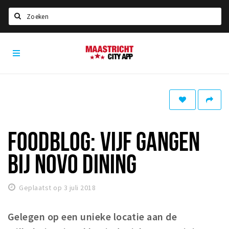
Zoeken
Maastricht
Home
City
App
Agenda
Deals
Party pics
Nieuws, interviews & blogs
FOODBLOG: VIJF GANGEN
Eten
BIJ NOVO DINING
Drinken
Slapen
Geplaatst op 3 juli 2018
Recreatief
Gelegen op een unieke locatie aan de
Winkels